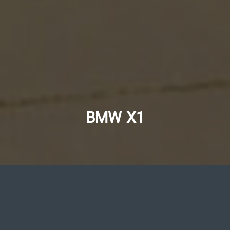
BMW X1
با عرضه نسل سوم X1 در بازار ایران شاهد هتریک این
خودروی آلمانی در کشورمان هستیم. ب.ام.و X1 بنزینی آمده
تا در کنار iX1 برقی، تنوع مدل های کراس اور کوچک این
خودروساز باواریایی را در کشورمان تکمیل نماید. X1 جدید