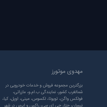
مهدوی موتورز
بزرگترین مجموعه فروش و خدمات خودرویی در
شمالغرب کشور، نمایندگی ب.ام.و، مازراتی،
فولکس واگن، تویوتا، لکسوس، مینی، اوپل، کیا،
نیسان، جتا، جی ای سی، راکس و ایرس در شهر