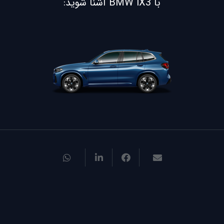
با BMW iX3 آشنا شوید: