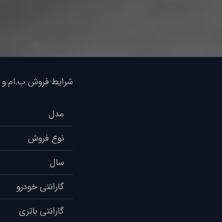
شرایط فروش ب.ام.و iX3 در نمایندگی پرشیا خودرو تبریز (مهدوی موتورز) آغاز شد:
مدل
نوع فروش
سال
گارانتی خودرو
گارانتی باتری