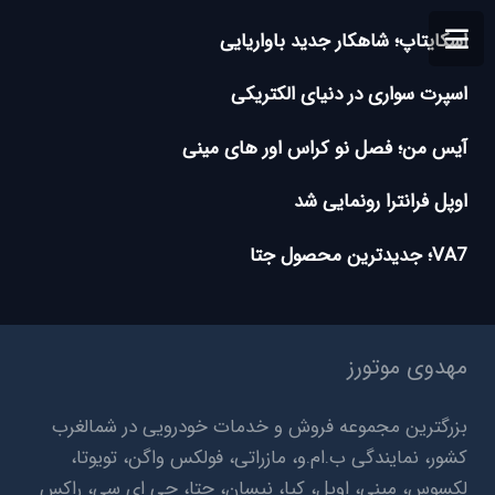
اسکایتاپ؛ شاهکار جدید باواریایی
اسپرت سواری در دنیای الکتریکی
آیس من؛ فصل نو کراس اور های مینی
اوپل فرانترا رونمایی شد
VA7؛ جدیدترین محصول جتا
مهدوی موتورز
بزرگترین مجموعه فروش و خدمات خودرویی در شمالغرب
کشور، نمایندگی ب.ام.و، مازراتی، فولکس واگن، تویوتا،
لکسوس، مینی، اوپل، کیا، نیسان، جتا، جی ای سی، راکس