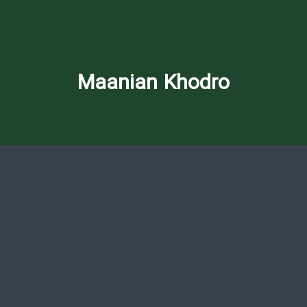
Maanian Khodro
نام برند: مانیان خودرو
سال تاسیس: ۱۴۰۲
موقعیت مکانی: ایران
مالک فعلی: گروه پرشیا خودرو