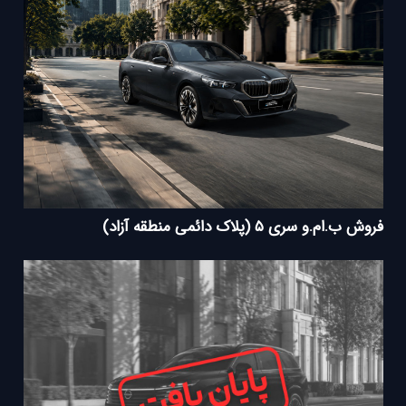
فروش ب.ام.و سری ۵ (پلاک دائمی منطقه آزاد)