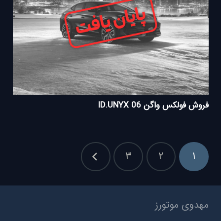
فروش فولکس واگن ID.UNYX 06
Posts
۳
۲
۱
pagination
مهدوی موتورز