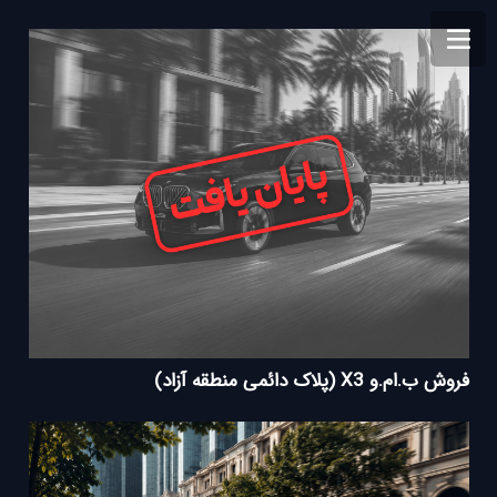
فروش ب.ام.و X3 (پلاک دائمی منطقه آزاد)